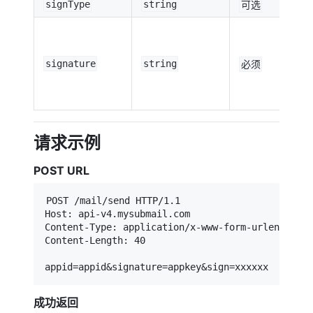
signType
string
可选
signature
string
必须
请求示例
POST URL
POST /mail/send HTTP/1.1

Host: api-v4.mysubmail.com

Content-Type: application/x-www-form-urlencoded

Content-Length: 40

appid=appid&signature=appkey&sign=xxxxxx
成功返回