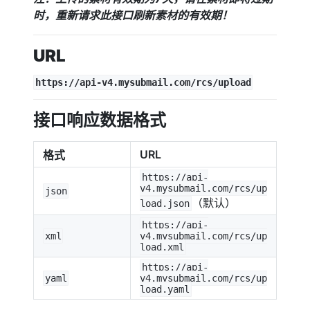
时，重新请求此接口刷新素材的有效期！
URL
https://api-v4.mysubmail.com/rcs/upload
接口响应数据格式
URL
格式
https://api-
v4.mysubmail.com/rcs/up
json
（默认）
load.json
https://api-
xml
v4.mysubmail.com/rcs/up
load.xml
https://api-
yaml
v4.mysubmail.com/rcs/up
load.yaml