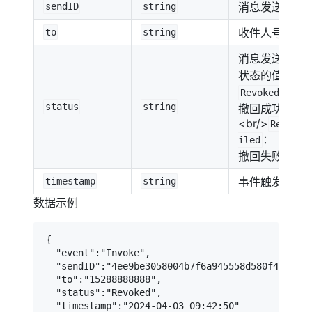
消息发送标识
sendID
string
收件人号码
to
string
消息发送状态
状态的值包括
：
Revoked
status
string
撤回成功
<br/>
RevokeF
：
iled
撤回失败
事件触发事件
timestamp
string
数据示例
{

  "event":"Invoke",

  "sendID":"4ee9be3058004b7f6a945558d580f4ce",

  "to":"15288888888",

  "status":"Revoked",

  "timestamp":"2024-04-03 09:42:50"
