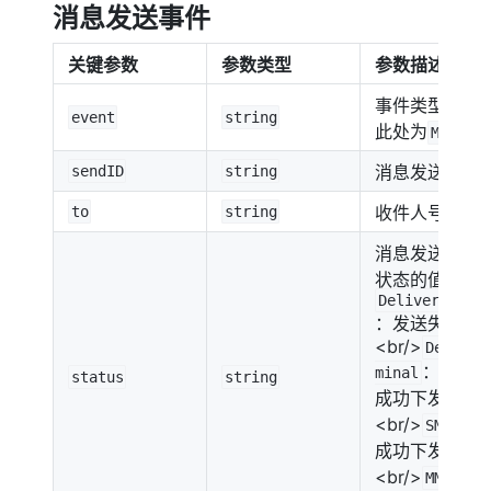
消息发送事件
关键参数
参数类型
参数描述
事件类型，
event
string
此处为
Messag
消息发送标识
sendID
string
收件人号码
to
string
消息发送状态
状态的值包括
DeliveryImpo
：发送失败
<br/>
Deliver
：
minal
status
string
成功下发5G消
<br/>
：
SMS
成功下发并回
<br/>
：
MMS