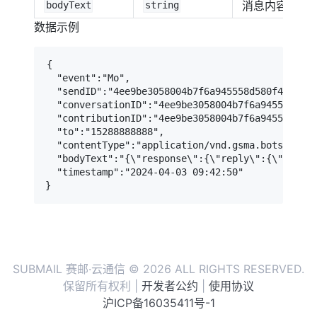
消息内容
bodyText
string
数据示例
{

  "event":"Mo",

  "sendID":"4ee9be3058004b7f6a945558d580f4ce",

  "conversationID":"4ee9be3058004b7f6a945558d580
  "contributionID":"4ee9be3058004b7f6a945558d580
  "to":"15288888888",

  "contentType":"application/vnd.gsma.botsuggest
  "bodyText":"{\"response\":{\"reply\":{\"displ
  "timestamp":"2024-04-03 09:42:50"

}
SUBMAIL 赛邮·云通信 © 2026 ALL RIGHTS RESERVED.
保留所有权利 |
开发者公约
|
使用协议
沪ICP备16035411号-1