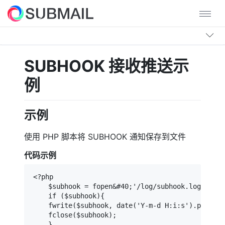
SUBHOOK 接收推送示
例
示例
使用 PHP 脚本将 SUBHOOK 通知保存到文件
代码示例
<?php

    $subhook = fopen&#40;'/log/subhook.log', 'a+
    if ($subhook){

    fwrite($subhook, date('Y-m-d H:i:s').print_r
    fclose($subhook);

    }