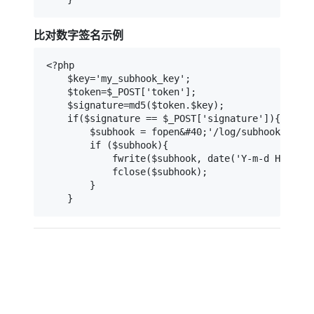
比对数字签名示例
<?php

    $key='my_subhook_key';

    $token=$_POST['token'];

    $signature=md5($token.$key);

    if($signature == $_POST['signature']){

        $subhook = fopen&#40;'/log/subhook.log',
        if ($subhook){

            fwrite($subhook, date('Y-m-d H:i:s')
            fclose($subhook);

        }

    }