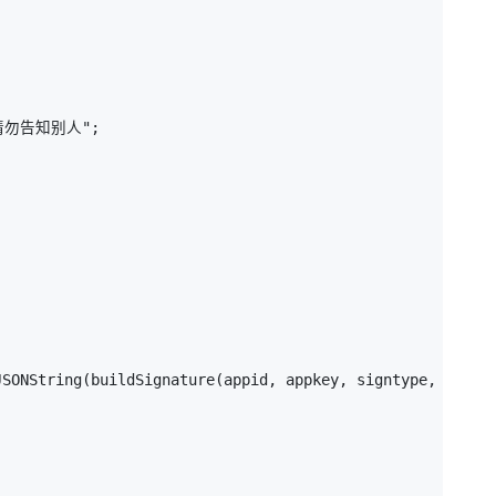
请勿告知别人";

SONString(buildSignature(appid, appkey, signtype, reques