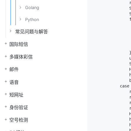
                
Golang
                S
                S
                
Python
                 
                 
常见问题与解答
                 
                 
国际短信
                 
                }
多媒体彩信
                u
                S
邮件
                H
                h
                b
语音
            case 
                r
短网址
                r
                r
身份验证
                r
                H
                h
空号检测
                h
                