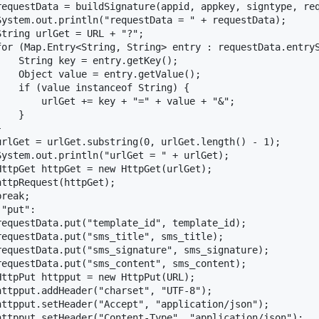
requestData = buildSignature(appid, appkey, signtype, req
ystem.out.println("requestData = " + requestData);

tring urlGet = URL + "?";

for (Map.Entry<String, String> entry : requestData.entryS
   String key = entry.getKey();

   Object value = entry.getValue();

   if (value instanceof String) {

       urlGet += key + "=" + value + "&";

   }



rlGet = urlGet.substring(0, urlGet.length() - 1);

ystem.out.println("urlGet = " + urlGet);

ttpGet httpGet = new HttpGet(urlGet);

ttpRequest(httpGet);

reak;

"put":

equestData.put("template_id", template_id);

equestData.put("sms_title", sms_title);

equestData.put("sms_signature", sms_signature);

equestData.put("sms_content", sms_content);

ttpPut httpput = new HttpPut(URL);

ttpput.addHeader("charset", "UTF-8");

ttpput.setHeader("Accept", "application/json");

httpput.setHeader("Content-Type", "application/json");
