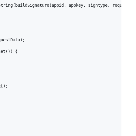
tring(buildSignature(appid, appkey, signtype, requestDat
uestData);

et()) {



L);
