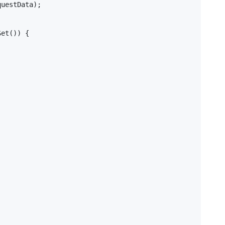
uestData);

et()) {
