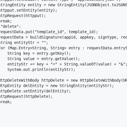
StringEntity entity = new StringEntity(JSONObject.toJSONS
ttpput.setEntity(entity);

ttpRequest(httpput);

reak;

"delete":

equestData.put("template_id", template_id);

requestData = buildSignature(appid, appkey, signtype, req
tring entityStr = "";

for (Map.Entry<String, String> entry : requestData.entryS
   String key = entry.getKey();

   String value = entry.getValue();

    entityStr += key + "=" + String.valueOf(value) + "&";
   System.out.println(entityStr);



HttpDeleteWithBody httpDelete = new HttpDeleteWithBody(UR
ttpEntity delEntity = new StringEntity(entityStr);

ttpDelete.setEntity(delEntity);

ttpRequest(httpDelete);

reak;
