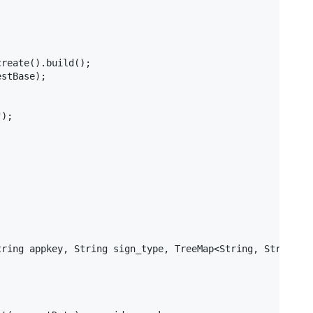
reate().build();

stBase);

);

ring appkey, String sign_type, TreeMap<String, String> r