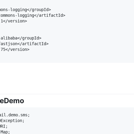
ons-logging</groupId>

ommons-logging</artifactId>

1</version>

alibaba</groupId>

astjson</artifactId>

75</version>

teDemo
il.demo.sms;

Exception;

RI;

Map;
