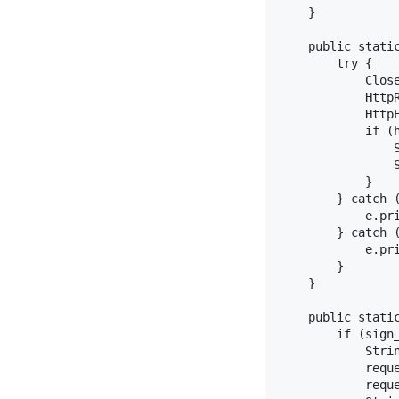
    }

    public stati
        try {

            Clos
            Http
            HttpE
            if (h
                
                S
            }

        } catch (
            e.pri
        } catch (
            e.pri
        }

    }

    public stati
        if (sign
            Strin
            reque
            reque