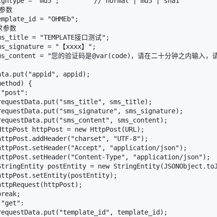
gntype = "md5";         // normal | md5 | sha1

参数

mplate_id = "OHMEb";

求参数

ms_title = "TEMPLATE接口测试";

ms_signature = "【xxxx】";

g sms_content = "您的验证码是@var(code)，请在二十分钟之内输入，
ta.put("appid", appid);

ethod) {

"post":

equestData.put("sms_title", sms_title);

equestData.put("sms_signature", sms_signature);

equestData.put("sms_content", sms_content);

ttpPost httpPost = new HttpPost(URL);

ttpPost.addHeader("charset", "UTF-8");

ttpPost.setHeader("Accept", "application/json");

httpPost.setHeader("Content-Type", "application/json");

StringEntity postEntity = new StringEntity(JSONObject.toJ
ttpPost.setEntity(postEntity);

ttpRequest(httpPost);

reak;

"get":

equestData.put("template_id", template_id);
