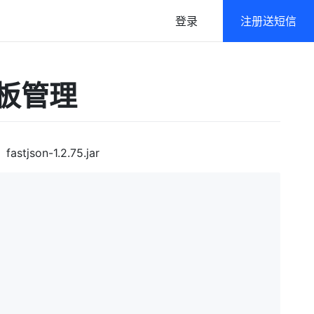
登录
注册送短信
语音
政府及公共行业解决方案
信模板管理
语音通知/在线群呼
高强度/多层级数据防护
免密登录
一键登录/本机号码认证
astjson-1.2.75.jar