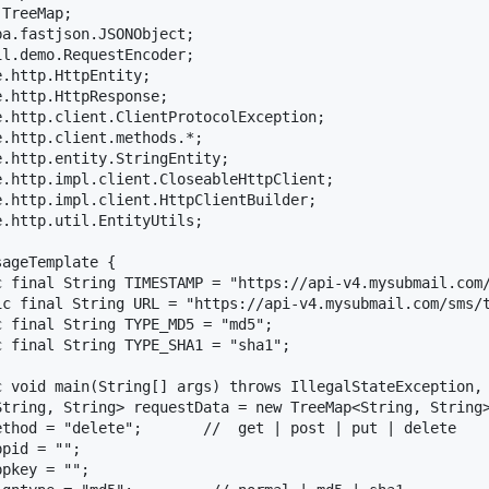
TreeMap;

a.fastjson.JSONObject;

l.demo.RequestEncoder;

.http.HttpEntity;

.http.HttpResponse;

.http.client.ClientProtocolException;

.http.client.methods.*;

.http.entity.StringEntity;

.http.impl.client.CloseableHttpClient;

.http.impl.client.HttpClientBuilder;

.http.util.EntityUtils;

ageTemplate {

c final String TIMESTAMP = "https://api-v4.mysubmail.com/
ic final String URL = "https://api-v4.mysubmail.com/sms/t
 final String TYPE_MD5 = "md5";

 final String TYPE_SHA1 = "sha1";

c void main(String[] args) throws IllegalStateException, 
String, String> requestData = new TreeMap<String, String>
ethod = "delete";       //  get | post | put | delete

pid = "";

pkey = "";
