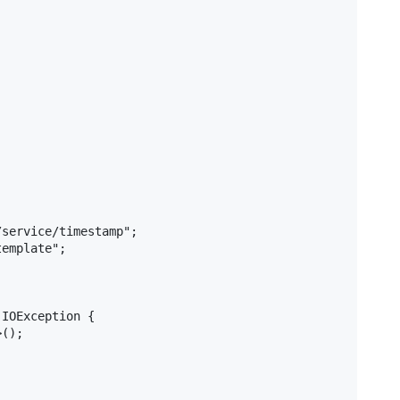
service/timestamp";

emplate";

IOException {

();
