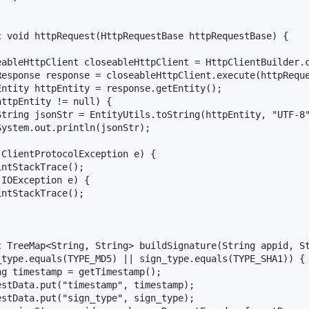
c void httpRequest(HttpRequestBase httpRequestBase) {

eableHttpClient closeableHttpClient = HttpClientBuilder.c
Response response = closeableHttpClient.execute(httpReque
ntity httpEntity = response.getEntity();

ttpEntity != null) {

String jsonStr = EntityUtils.toString(httpEntity, "UTF-8"
ystem.out.println(jsonStr);

ClientProtocolException e) {

ntStackTrace();

IOException e) {

ntStackTrace();

c TreeMap<String, String> buildSignature(String appid, St
_type.equals(TYPE_MD5) || sign_type.equals(TYPE_SHA1)) {

g timestamp = getTimestamp();

stData.put("timestamp", timestamp);

stData.put("sign_type", sign_type);
