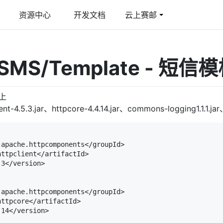
资源中心
开发文档
云上赛邮
件
育行业解决方案
多媒体彩信
游戏行业解决方案
 SMS/Template - 短
线邮件发送平台
合教育管理平台
图文彩信/视频彩信
激活提升玩家活跃度
际短信
智慧短信
以上
球覆盖/多国语言
短信品宣/短信公众号
-4.5.3.jar、httpcore-4.4.14.jar、commons-logging1.1.1.jar、f
G 阅信
apache.httpcomponents</groupId>

能交互/富媒体卡片
ttpclient</artifactId>

3</version>

apache.httpcomponents</groupId>

ttpcore</artifactId>

14</version>
