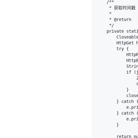
    /**

     * 获取时间戳

     *

     * @return

     */

    private stati
        Closeabl
        HttpGet h
        try {

            Http
            HttpE
            Stri
            if (j
                J
                r
            }

            close
        } catch (
            e.pri
        } catch (
            e.pri
        }

        return nu