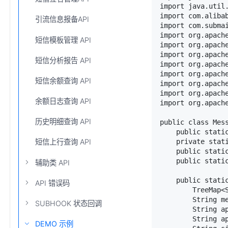
import java.util.
import com.alibab
引流信息报备API
import com.submai
import org.apache
短信模板管理 API
import org.apache
import org.apache
短信分析报告 API
import org.apache
import org.apache
短信余额查询 API
import org.apache
import org.apache
余额日志查询 API
import org.apache
历史明细查询 API
public class Mess
    public stati
    private stat
短信上行查询 API
    public static
    public static
辅助类 API
    public stati
API 错误码
        TreeMap<
        String m
SUBHOOK 状态回调
        String ap
        String ap
DEMO 示例