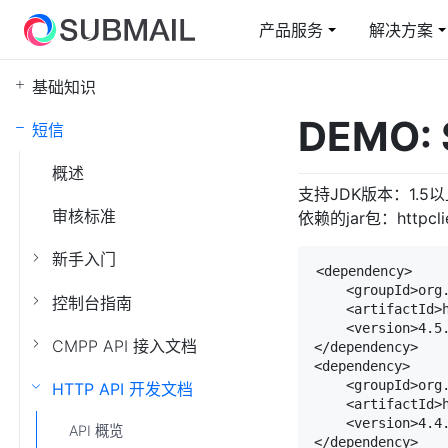
产品服务
解决方案
基础知识
短信
电商行业解决方案
云上赛邮
邮
教
DEMO:
短信
短信通知/营销/验证码
从容面对业务高峰
短信通知/营销/验证码
在
综
概述
短网址
国
支持JDK版本：1.5
审核标准
快速整合/自定义域名
全
依赖的jar包：httpclient
新手入门
身份验证
5
<dependency>

    <groupId>org.
认证二要素/三要素
智
控制台指南
    <artifactId>h
    <version>4.5.
CMPP API 接入文档
</dependency>

<dependency>

    <groupId>org.
HTTP API 开发文档
    <artifactId>h
    <version>4.4.
API 概览
</dependency>
