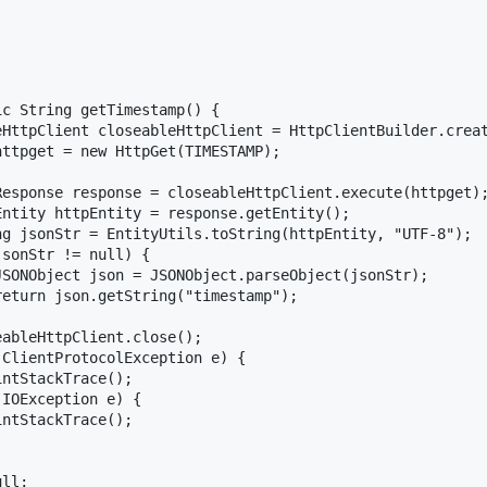
c String getTimestamp() {

eHttpClient closeableHttpClient = HttpClientBuilder.creat
ttpget = new HttpGet(TIMESTAMP);

Response response = closeableHttpClient.execute(httpget);
ntity httpEntity = response.getEntity();

ng jsonStr = EntityUtils.toString(httpEntity, "UTF-8");

sonStr != null) {

SONObject json = JSONObject.parseObject(jsonStr);

eturn json.getString("timestamp");

ableHttpClient.close();

ClientProtocolException e) {

ntStackTrace();

IOException e) {

ntStackTrace();

ll;
