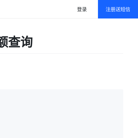
登录
注册送短信
语音
政府及公共行业解决方案
音余额查询
语音通知/在线群呼
高强度/多层级数据防护
免密登录
一键登录/本机号码认证