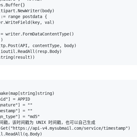
s.Buffer{}

tipart.NewWriter(body)

:= range postdata {

r.WriteField(key, val)

= writer.FormDataContentType()

)

tp.Post(API, contentType, body)

ioutil.ReadAll(resp.Body)

ake(map[string]string)

id"] = APPID

nature"] = ""

estamp"] = ""

n_type"] = "md5"

时间戳，该时间戳为 UNIX 时间戳，也可以自己生成

.Get("https://api-v4.mysubmail.com/service/timestamp")

l.ReadAll(q.Body)
