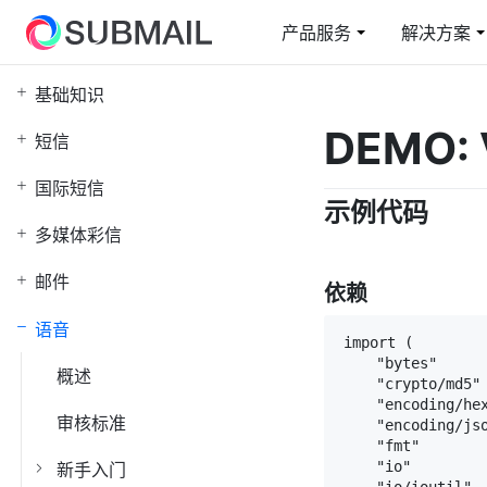
产品服务
解决方案
基础知识
短信
电商行业解决方案
云上赛邮
邮
教
DEMO:
短信
短信通知/营销/验证码
从容面对业务高峰
短信通知/营销/验证码
在
综
国际短信
示例代码
短网址
国
多媒体彩信
快速整合/自定义域名
全
邮件
依赖
身份验证
5
认证二要素/三要素
智
语音
import (

    "bytes"

概述
    "crypto/md5"

    "encoding/hex
审核标准
    "encoding/jso
    "fmt"

    "io"

新手入门