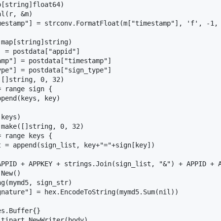
[string]float64)

l(r, &m)

mestamp"] = strconv.FormatFloat(m["timestamp"], 'f', -1, 
map[string]string)

 = postdata["appid"]

mp"] = postdata["timestamp"]

pe"] = postdata["sign_type"]

[]string, 0, 32)

 range sign {

pend(keys, key)

keys)

make([]string, 0, 32)

 range keys {

 = append(sign_list, key+"="+sign[key])

APPID + APPKEY + strings.Join(sign_list, "&") + APPID + A
New()

g(mymd5, sign_str)

nature"] = hex.EncodeToString(mymd5.Sum(nil))

s.Buffer{}

tipart.NewWriter(body)
