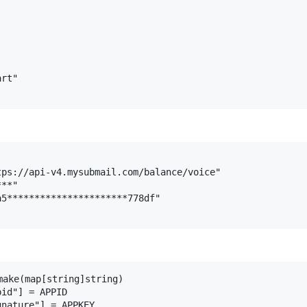
rt"

ps://api-v4.mysubmail.com/balance/voice"

**"

5**********************778df"

make(map[string]string)

id"] = APPID

nature"] = APPKEY
