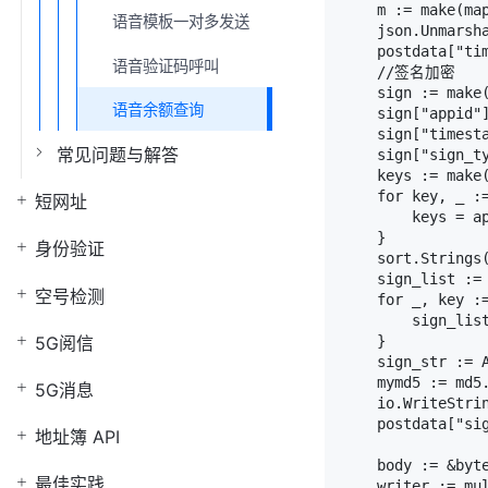
    m := make(map
语音模板一对多发送
    json.Unmarsha
    postdata["ti
语音验证码呼叫
    //签名加密

    sign := make(
语音余额查询
    sign["appid"]
    sign["timesta
常见问题与解答
    sign["sign_ty
    keys := make(
    for key, _ :=
短网址
        keys = ap
    }

身份验证
    sort.Strings(
    sign_list := 
空号检测
    for _, key :=
        sign_list
5G阅信
    }

    sign_str := 
    mymd5 := md5.
5G消息
    io.WriteStrin
    postdata["sig
地址簿 API
    body := &byte
最佳实践
    writer := mul