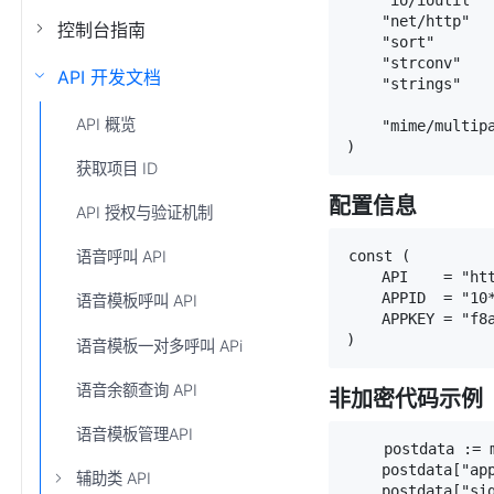
    "io/ioutil"

    "net/http"

控制台指南
    "sort"

    "strconv"

API 开发文档
    "strings"

API 概览
    "mime/multipa
)
获取项目 ID
配置信息
API 授权与验证机制
const (

语音呼叫 API
    API    = "htt
    APPID  = "10*
语音模板呼叫 API
    APPKEY = "f8a
)
语音模板一对多呼叫 APi
语音余额查询 API
非加密代码示例
语音模板管理API
    postdata := 
    postdata["app
辅助类 API
    postdata["sig