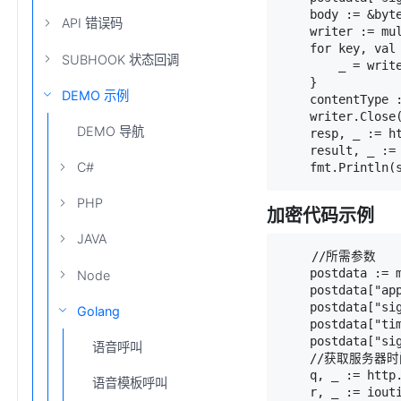
    body := &byte
API 错误码
    writer := mul
    for key, val 
SUBHOOK 状态回调
        _ = write
    }

DEMO 示例
    contentType :
    writer.Close(
DEMO 导航
    resp, _ := ht
    result, _ := 
C#
PHP
加密代码示例
JAVA
    //所需参数

    postdata := m
Node
    postdata["app
    postdata["sig
Golang
    postdata["tim
    postdata["sig
语音呼叫
    //获取服务器
    q, _ := http
语音模板呼叫
    r, _ := iouti