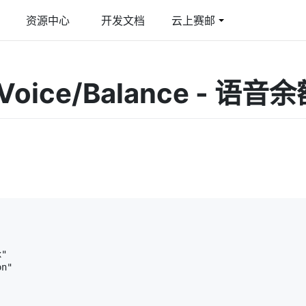
资源中心
开发文档
云上赛邮
件
育行业解决方案
多媒体彩信
游戏行业解决方案
 Voice/Balance - 语
线邮件发送平台
合教育管理平台
图文彩信/视频彩信
激活提升玩家活跃度
际短信
智慧短信
球覆盖/多国语言
短信品宣/短信公众号
G 阅信
能交互/富媒体卡片
"

n"
