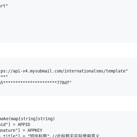
rt"

tps://api-v4.mysubmail.com/internationalsms/template"

**"

5**********************778df"

make(map[string]string)

id"] = APPID

nature"] = APPKEY

"sms_title"] = "短信标题" //此标题无实际使用意义
