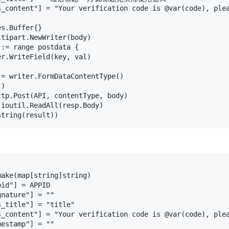
s_content"] = "Your verification code is @var(code), plea
s.Buffer{}

tipart.NewWriter(body)

:= range postdata {

r.WriteField(key, val)

= writer.FormDataContentType()

)

tp.Post(API, contentType, body)

ioutil.ReadAll(resp.Body)

ake(map[string]string)

id"] = APPID

nature"] = ""

_title"] = "title"

s_content"] = "Your verification code is @var(code), plea
estamp"] = ""
