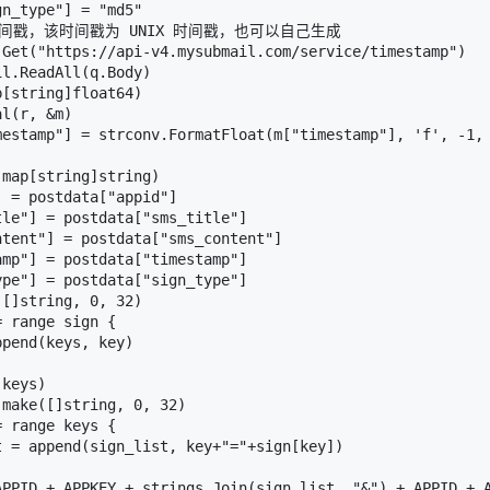
n_type"] = "md5"

时间戳，该时间戳为 UNIX 时间戳，也可以自己生成

.Get("https://api-v4.mysubmail.com/service/timestamp")

l.ReadAll(q.Body)

[string]float64)

l(r, &m)

mestamp"] = strconv.FormatFloat(m["timestamp"], 'f', -1, 
map[string]string)

 = postdata["appid"]

le"] = postdata["sms_title"]

tent"] = postdata["sms_content"]

mp"] = postdata["timestamp"]

pe"] = postdata["sign_type"]

[]string, 0, 32)

 range sign {

pend(keys, key)

keys)

make([]string, 0, 32)

 range keys {

 = append(sign_list, key+"="+sign[key])

APPID + APPKEY + strings.Join(sign_list, "&") + APPID + A