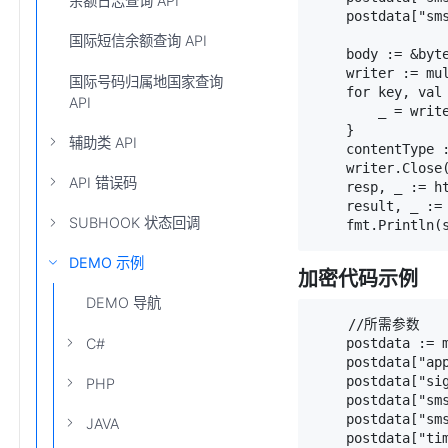
余额日志查询 API
    postdata["sm
国际短信余额查询 API
    body := &byte
    writer := mul
国际号码归属地国家查询
    for key, val 
API
        _ = write
    }

辅助类 API
    contentType :
    writer.Close(
API 错误码
    resp, _ := ht
    result, _ := 
SUBHOOK 状态回调
DEMO 示例
加密代码示例
DEMO 导航
    //所需参数

C#
    postdata := m
    postdata["app
    postdata["sig
PHP
    postdata["sms
    postdata["sm
JAVA
    postdata["tim