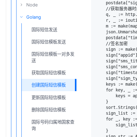
    postdata["sig
Node
    //获取服务器
    q, _ := http
Golang
    r, _ := iouti
    m := make(map
国际短信发送
    json.Unmarsha
    postdata["ti
国际短信模板发送
    //签名加密

    sign := make(
国际短信模板一对多发
    sign["appid"]
送
    sign["sms_tit
    sign["sms_con
    sign["timesta
获取国际短信模板
    sign["sign_ty
    keys := make(
创建国际短信模板
    for key, _ :=
        keys = ap
更新国际短信模板
    }

    sort.Strings(
删除国际短信模板
    sign_list := 
    for _, key :=
国际号码归属地国家查
        sign_list
询
    }

    sign_str := 