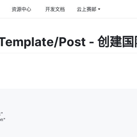
资源中心
开发文档
云上赛邮
件
育行业解决方案
多媒体彩信
游戏行业解决方案
 Template/Post - 
线邮件发送平台
合教育管理平台
图文彩信/视频彩信
激活提升玩家活跃度
际短信
智慧短信
球覆盖/多国语言
短信品宣/短信公众号
G 阅信
能交互/富媒体卡片
"

n"
