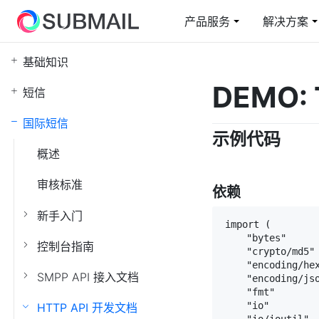
产品服务
解决方案
基础知识
短信
电商行业解决方案
云上赛邮
邮
教
DEMO:
短信
短信通知/营销/验证码
从容面对业务高峰
短信通知/营销/验证码
在
综
国际短信
示例代码
短网址
国
概述
快速整合/自定义域名
全
审核标准
依赖
身份验证
5
认证二要素/三要素
智
新手入门
import (

    "bytes"

控制台指南
    "crypto/md5"

    "encoding/hex
SMPP API 接入文档
    "encoding/jso
    "fmt"

    "io"

HTTP API 开发文档