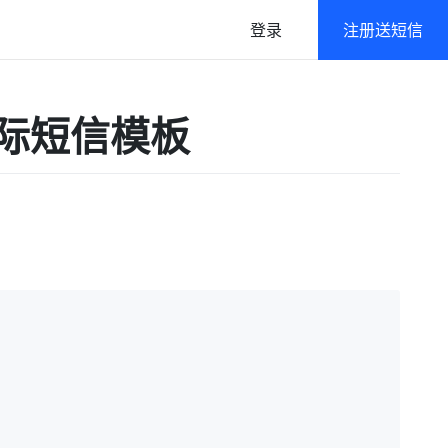
登录
注册送短信
语音
政府及公共行业解决方案
创建国际短信模板
语音通知/在线群呼
高强度/多层级数据防护
免密登录
一键登录/本机号码认证