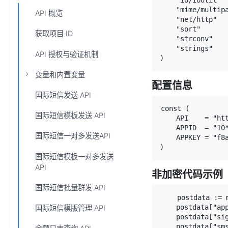
    "io/ioutil"

    "mime/multipa
API 概览
    "net/http"

    "sort"

获取项目 ID
    "strconv"

    "strings"

API 授权与验证机制
)
变量和内置变量
配置信息
国际短信发送 API
const (

国际短信模板发送 API
    API    = "ht
    APPID  = "10*
国际短信一对多发送API
    APPKEY = "f8a
)
国际短信模板一对多发送
API
非加密代码示例
国际短信批量群发 API
    postdata := 
    postdata["app
国际短信模版管理 API
    postdata["sig
    postdata[