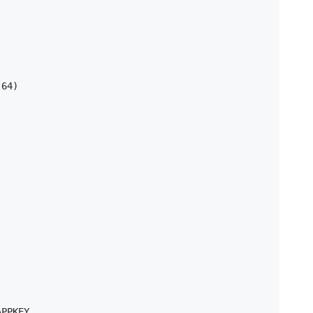
64)

PPKEY
