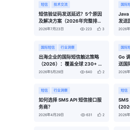
短信
技术交流
国际
短信验证码发送延迟？5个原因
Java
及解决方案（2026年完整排查
发送
指南）
2026年7月23日
223
3
2026
国际短信
行业洞察
国际
出海企业的国际短信触达策略
Go 调
（2026）：覆盖全球 230+ 国
送国
家/地区
2026年5月29日
640
2
2026
短信
行业洞察
短信
如何选择 SMS API 短信接口服
SMS
务商？
(202
2026年4月29日
631
2
2026