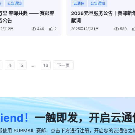
信
公告通知
云通信
公告通知
万里 春晖共赴 —— 赛邮春
2026元旦服务公告丨赛邮新
务公告
献词
年2月12日
446
2
2025年12月31日
530
4
5
...
16
下一页
riend！
一触即发，开启云通
迎使用 SUBMAIL 赛邮，点击下方进行注册，开启您的云通信之