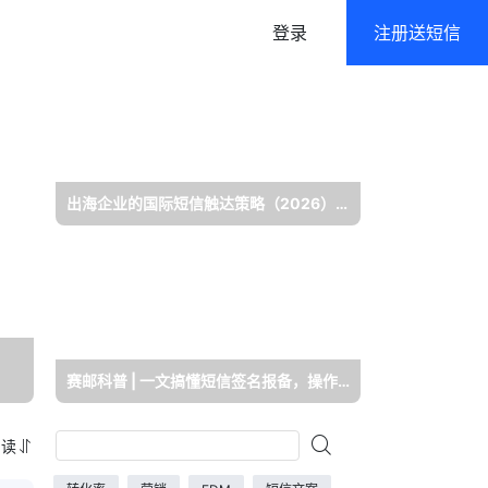
登录
注册送短信
语音
政府及公共行业解决方案
语音通知/在线群呼
高强度/多层级数据防护
出海企业的国际短信触达策略（2026）：覆盖全球 230+ 国家/地区
身份验证
认证二要素/三要素
赛邮科普 | 一文搞懂短信签名报备，操作指南与解决方案
阅读