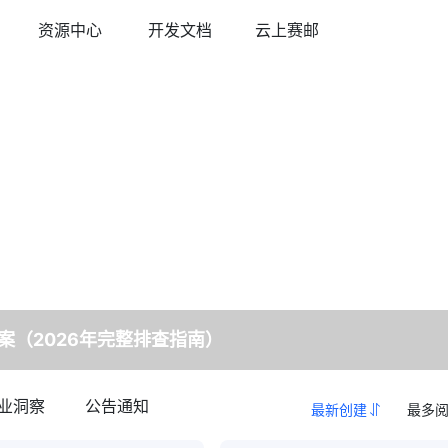
资源中心
开发文档
云上赛邮
件
育行业解决方案
多媒体彩信
游戏行业解决方案
线邮件发送平台
合教育管理平台
视频彩信
激活提升玩家活跃度
际短信
智慧短信
球覆盖/多国语言
短信品宣/短信公众号
案（2026年完整排查指南）
业洞察
公告通知
最新创建
最多