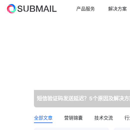
产品服务
解决方案
短信
电商行业解决方案
云上赛邮
邮
教
短信通知/营销/验证码
从容面对业务高峰
短信通知/营销/验证码
在
综
短网址
国
快速整合/自定义域名
全
5G 阅信
智能交互/富媒体卡片
短信验证码发送延迟？5个原因及解决方
全部文章
营销锦囊
技术交流
行