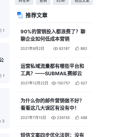
转化率
营销
EDM
短信文案
推荐文章
1
90%的营销投入都浪费了？聊
聊企业如何低成本营销
2021年8月2日
83187
883
公
运营私域流量都有哪些平台和
工具？——SUBMAIL赛邮云
1
2021年12月22日
150757
627
为什么你的邮件营销做不好？
看看这几大误区有没有中！
2021年7月15日
236155
488
3
短信文案四步优化法则：没有