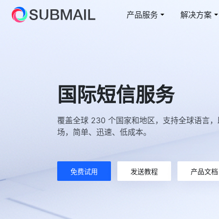
产品服务
解决方案
短信
电商行业解决方案
云上赛邮
邮
教
短信通知/营销/验证码
从容面对业务高峰
短信通知/营销/验证码
在
综
国际短信服务
短网址
国
快速整合/自定义域名
全
覆盖全球 230 个国家和地区，支持全球语言
5G 阅信
场，简单、迅速、低成本。
智能交互/富媒体卡片
免费试用
发送教程
产品文档