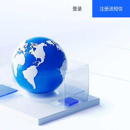
登录
注册送短信
语音
政府及公共行业解决方案
语音通知/在线群呼
高强度/多层级数据防护
身份验证
认证二要素/三要素