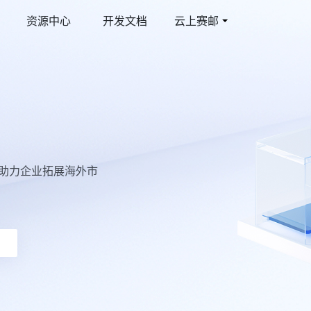
资源中心
开发文档
云上赛邮
件
育行业解决方案
多媒体彩信
游戏行业解决方案
线邮件发送平台
合教育管理平台
视频彩信
激活提升玩家活跃度
际短信
智慧短信
球覆盖/多国语言
短信品宣/短信公众号
，助力企业拓展海外市