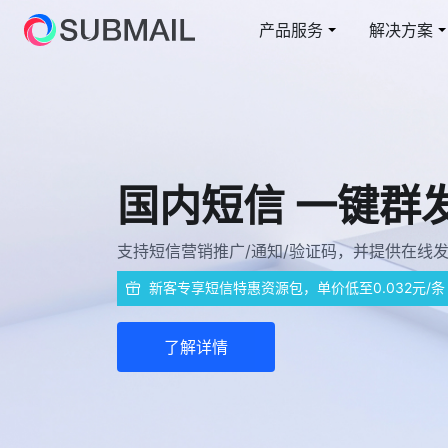
产品服务
解决方案
短信
电商行业解决方案
云上赛邮
邮
教
短信通知/营销/验证码
从容面对业务高峰
短信通知/营销/验证码
在
综
国际短信 全球覆
短网址
国
快速整合/自定义域名
全
无需内容报备，简单、迅速、低成本，真正做
5G 阅信
智能交互/富媒体卡片
了解详情