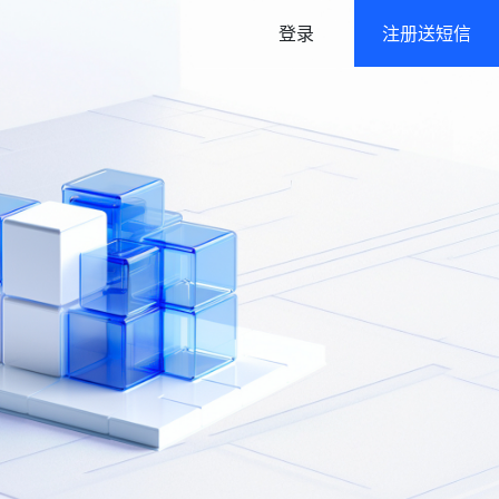
登录
注册送短信
语音
政府及公共行业解决方案
语音通知/在线群呼
高强度/多层级数据防护
身份验证
认证二要素/三要素