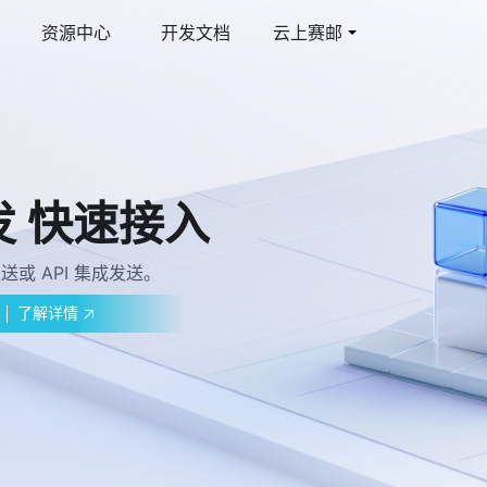
资源中心
开发文档
云上赛邮
件
育行业解决方案
多媒体彩信
游戏行业解决方案
线邮件发送平台
合教育管理平台
视频彩信
激活提升玩家活跃度
盖 多国语言
际短信
智慧短信
球覆盖/多国语言
短信品宣/短信公众号
到一点接入全球覆盖！