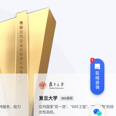
1
收钱吧
复旦大学
生意好，收钱吧
985
供商户专业移动支付收款等多种服务，助力
位列国家“双一流”、
户数字化经营。
合性高校。