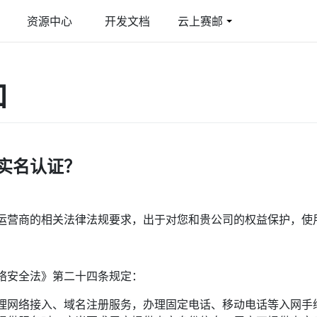
资源中心
开发文档
云上赛邮
件
育行业解决方案
多媒体彩信
游戏行业解决方案
知
线邮件发送平台
合教育管理平台
图文彩信/视频彩信
激活提升玩家活跃度
际短信
智慧短信
球覆盖/多国语言
短信品宣/短信公众号
实名认证？
G 阅信
能交互/富媒体卡片
运营商的相关法律法规要求，出于对您和贵公司的权益保护，使用S
络安全法》第二十四条规定：
理网络接入、域名注册服务，办理固定电话、移动电话等入网手