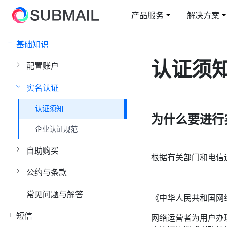
产品服务
解决方案
基础知识
短信
电商行业解决方案
云上赛邮
邮
教
认证须
配置账户
短信通知/营销/验证码
从容面对业务高峰
短信通知/营销/验证码
在
综
实名认证
短网址
国
认证须知
快速整合/自定义域名
全
为什么要进行
企业认证规范
身份验证
5
认证二要素/三要素
智
自助购买
根据有关部门和电信
公约与条款
常见问题与解答
《中华人民共和国网
短信
网络运营者为用户办