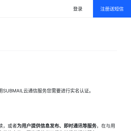
登录
注册送短信
语音
政府及公共行业解决方案
语音通知/在线群呼
高强度/多层级数据防护
免密登录
一键登录/本机号码认证
UBMAIL云通信服务您需要进行实名认证。
续，或者
为用户提供信息发布、即时通讯等服务
，在与用