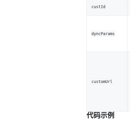
custId
dyncParams
customUrl
代码示例