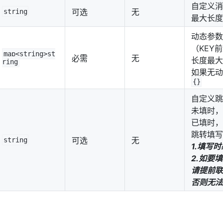
自定义消
可选
无
string
最大长度
动态参数
（KEY前
map<string>st
必需
无
长度最大
ring
如果无动
{}
自定义跳
未填时，
已填时，
跳转填写
可选
无
string
1.填写时
2.如要
请提前联
否则无法