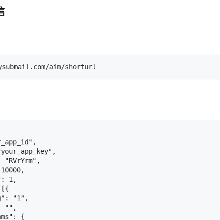
信
ysubmail.com/aim/shorturl
_app_id",

your_app_key",

 "RVrYrm",

10000,

: 1,

[{

": "1",

 "",

ms": {
