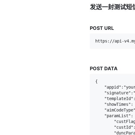
发送一封测试短
POST URL
https://api-v4.m
POST DATA
{

    "appid":"your
    "signature":"
    "templateId":
    "showTimes": 
    "aimCodeType"
    "paramList": 
        "custFlag
        "custId":
        "dyncPara