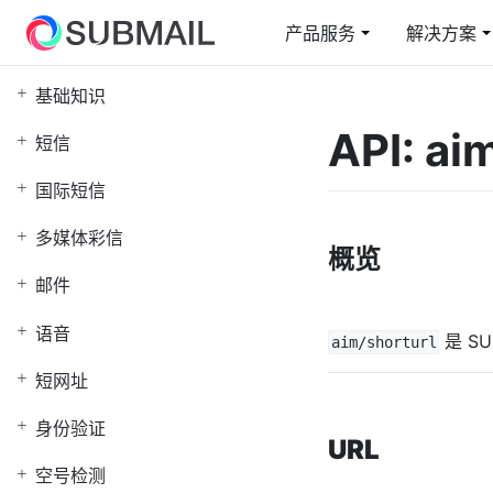
产品服务
解决方案
基础知识
短信
电商行业解决方案
云上赛邮
邮
教
API: a
短信
短信通知/营销/验证码
从容面对业务高峰
短信通知/营销/验证码
在
综
国际短信
短网址
国
多媒体彩信
快速整合/自定义域名
全
概览
邮件
身份验证
5
认证二要素/三要素
智
语音
是 SU
aim/shorturl
短网址
身份验证
URL
空号检测