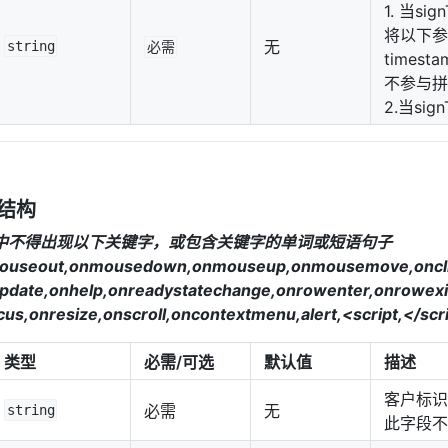
1. 当si
将以下参数拼
无
string
必需
timest
不参与拼
2.当sig
结构
t参数中不得出现以下关键字，或包含关键字的单词或短语句子
useout,onmousedown,onmouseup,onmousemove,onclick
update,onhelp,onreadystatechange,onrowenter,onrowexit
ocus,onresize,onscroll,oncontextmenu,alert,<script,</s
类型
必需/可选
默认值
描述
客户标识
必需
无
string
此字段不做