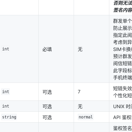
否则无法
签名内容
群发单个
防止展示
指定此阅
考虑到异
必填
无
SIM卡
int
预计群发
阅信短链
此字段标
手机终端
短链失效
7
可选
int
个性化短
可选
无
UNIX
int
可选
API 鉴
string
normal
鉴权签名