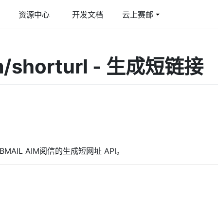
资源中心
开发文档
云上赛邮
件
育行业解决方案
多媒体彩信
游戏行业解决方案
im/shorturl - 生成短链接
线邮件发送平台
合教育管理平台
图文彩信/视频彩信
激活提升玩家活跃度
际短信
智慧短信
球覆盖/多国语言
短信品宣/短信公众号
G 阅信
能交互/富媒体卡片
BMAIL AIM阅信的生成短网址 API。