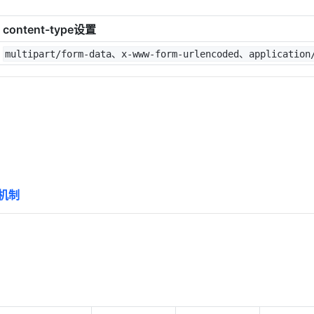
content-type设置
multipart/form-data、x-www-form-urlencoded、application
证机制