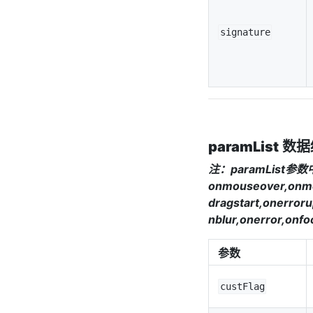
signature
paramList
数据
注：paramLis
onmouseover,onmo
dragstart,onerror
nblur,onerror,onf
参数
custFlag