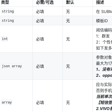
类型
必需/可选
默认
描述
必填
无
在 SUB
string
必填
无
模板ID
string
阅信编码
1：群发
必填
无
int
2：个性
如下发多
参数对象
最大为1
必填
无
json array
1、没有动
2、op
应与实际
否则手机
当前单次
必填
无
【短信签
array
2.VI