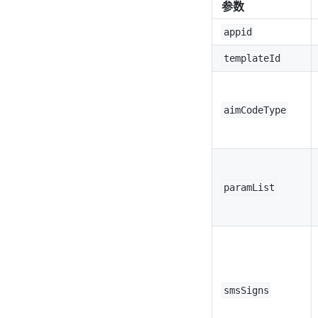
参数
appid
templateId
aimCodeType
paramList
smsSigns