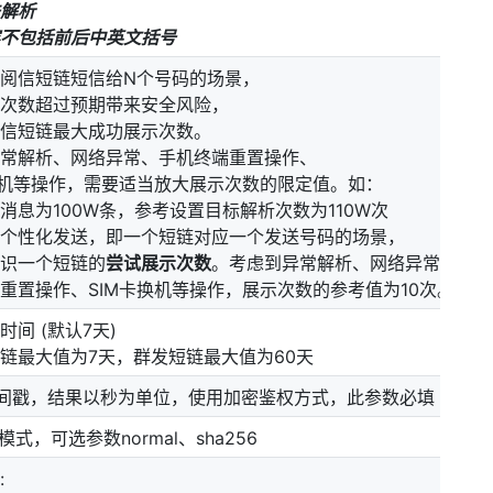
解析
不包括前后中英文括号
阅信短链短信给N个号码的场景，
次数超过预期带来安全风险，
信短链最大成功展示次数。
常解析、网络异常、手机终端重置操作、
换机等操作，需要适当放大展示次数的限定值。如：
消息为100W条，参考设置目标解析次数为110W次
个性化发送，即一个短链对应一个发送号码的场景，
识一个短链的
尝试展示次数
。考虑到异常解析、网络异常、
重置操作、SIM卡换机等操作，展示次数的参考值为10次。
时间 (默认7天)
链最大值为7天，群发短链最大值为60天
 时间戳，结果以秒为单位，使用加密鉴权方式，此参数必填
权模式，可选参数normal、sha256
: