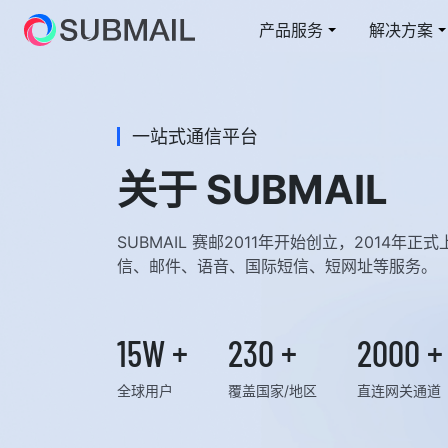
产品服务
解决方案
短信
电商行业解决方案
云上赛邮
邮
教
一站式通信平台
短信通知/营销/验证码
从容面对业务高峰
短信通知/营销/验证码
在
综
关于 SUBMAIL
短网址
国
快速整合/自定义域名
全
SUBMAIL 赛邮2011年开始创立，2014年
信、邮件、语音、国际短信、短网址等服务。
5G 阅信
智能交互/富媒体卡片
15W +
230 +
2000 +
全球用户
覆盖国家/地区
直连网关通道