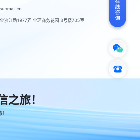
bmail.cn
沙江路1977弄 金环商务花园 3号楼705室
信之旅！
旅！