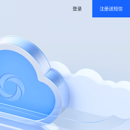
登录
注册送短信
语音
政府及公共行业解决方案
语音通知/在线群呼
高强度/多层级数据防护
身份验证
认证二要素/三要素