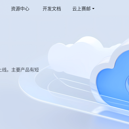
资源中心
开发文档
云上赛邮
件
育行业解决方案
多媒体彩信
游戏行业解决方案
线邮件发送平台
合教育管理平台
视频彩信
激活提升玩家活跃度
际短信
智慧短信
球覆盖/多国语言
短信品宣/短信公众号
正式上线。主要产品有短