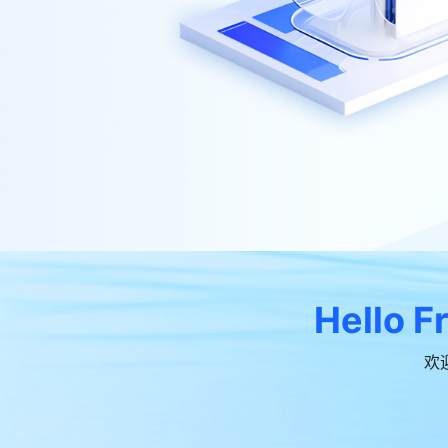
Hello F
欢