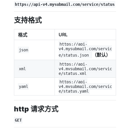
https://api-v4.mysubmail.com/service/status
支持格式
URL
格式
https://api-
v4.mysubmail.com/servic
json
（默认）
e/status.json
https://api-
xml
v4.mysubmail.com/servic
e/status.xml
https://api-
yaml
v4.mysubmail.com/servic
e/status.yaml
http 请求方式
GET