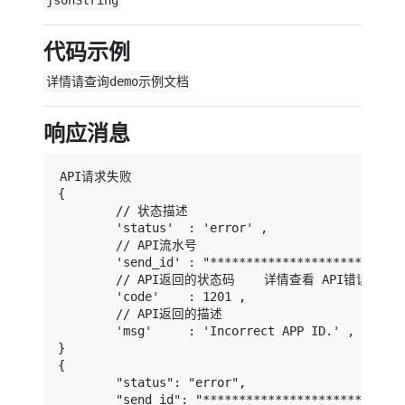
jsonString
代码示例
详情请查询demo示例文档
响应消息
API请求失败

{

        // 状态描述

        'status'  : 'error' ,

        // API流水号

        'send_id' : "***************************
        // API返回的状态码    详情查看 API错误代码
        'code'    : 1201 ,

        // API返回的描述

        'msg'     : 'Incorrect APP ID.' ,

}

{

        "status": "error",

        "send_id": "****************************