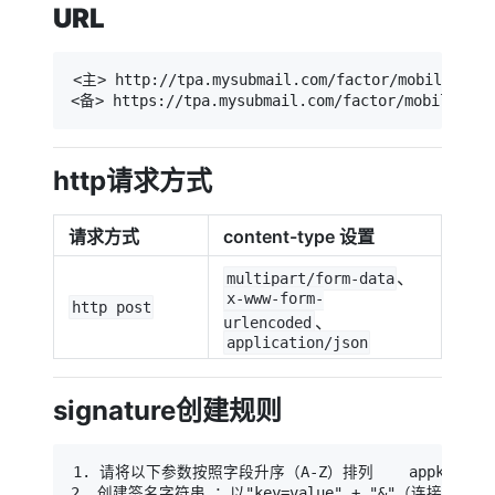
URL
<主> http://tpa.mysubmail.com/factor/mobile_onlin
<备> https://tpa.mysubmail.com/factor/mobile_onl
http请求方式
请求方式
content-type 设置
、
multipart/form-data
x-www-form-
http post
、
urlencoded
application/json
signature创建规则
1. 请将以下参数按照字段升序（A-Z）排列    appkey 、mobi
2. 创建签名字符串 ：以"key=value" + "&"（连接符）+ 