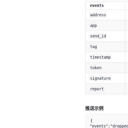
events
address
app
send_id
tag
timestamp
token
signature
report
推送示例
{

"events":"dropped