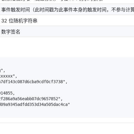
事件触发时间（此时间戳为此事件本身的触发时间，不参与计
32 位随机字符串
数字签名
",

xxxxx",

7df143c087d6cba9cdf0cf3738",

14855,

f286a9a56eabb07dc9657852",

09a9345adfdd353d34a505dac4ca"
