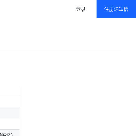
登录
注册送短信
语音
政府及公共行业解决方案
语音通知/在线群呼
高强度/多层级数据防护
免密登录
一键登录/本机号码认证
算签名）