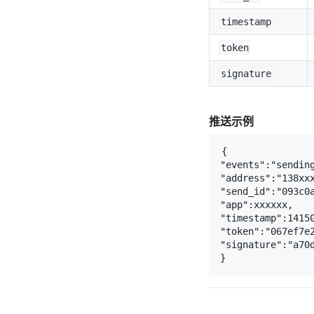
timestamp
token
signature
推送示例
{

"events":"sending
"address":"138xxx
"send_id":"093c0a
"app":xxxxxx,

"timestamp":14150
"token":"067ef7e2
"signature":"a70d
}