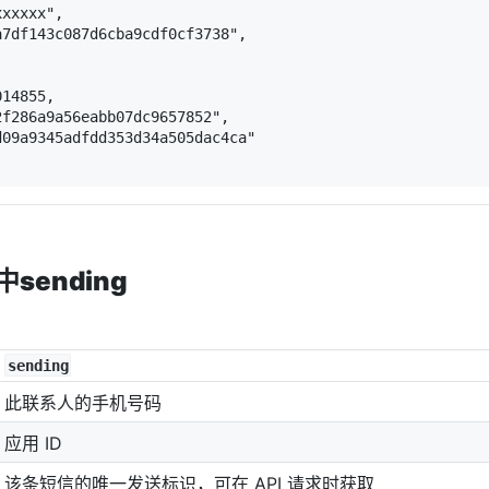
xxxxx",

7df143c087d6cba9cdf0cf3738",

14855,

f286a9a56eabb07dc9657852",

09a9345adfdd353d34a505dac4ca"

sending
sending
此联系人的手机号码
应用 ID
该条短信的唯一发送标识，可在 API 请求时获取