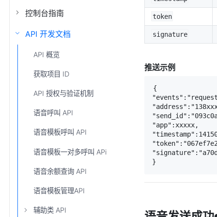
控制台指南
token
API 开发文档
signature
API 概览
推送示例
获取项目 ID
{

API 授权与验证机制
"events":"request
"address":"138xxx
语音呼叫 API
"send_id":"093c0a
"app":xxxxx,

语音模板呼叫 API
"timestamp":14150
"token":"067ef7e2
语音模板一对多呼叫 APi
"signature":"a70d
}
语音余额查询 API
语音模板管理API
辅助类 API
语音发送成功de