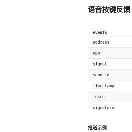
语音按键反馈 s
events
address
app
signal
send_id
timestamp
token
signature
推送示例