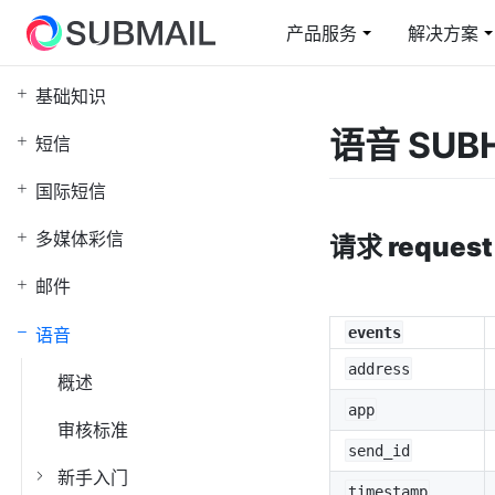
产品服务
解决方案
基础知识
短信
电商行业解决方案
云上赛邮
邮
教
语音 SUB
短信
短信通知/营销/验证码
从容面对业务高峰
短信通知/营销/验证码
在
综
国际短信
短网址
国
多媒体彩信
快速整合/自定义域名
全
请求 request
邮件
身份验证
5
认证二要素/三要素
智
语音
events
address
概述
app
审核标准
send_id
新手入门
timestamp