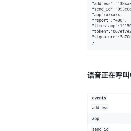
"address":"138xxx
"send_id":"093c0a
"app":xxxxxx,

"report":"480",

"timestamp":14150
"token":"067ef7e2
"signature":"a70d
}
语音正在呼叫中
events
address
app
send_id