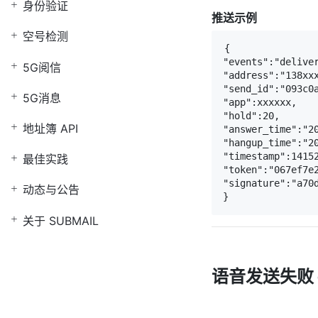
身份验证
推送示例
空号检测
{

"events":"deliver
5G阅信
"address":"138xxx
"send_id":"093c0a
5G消息
"app":xxxxxx,

"hold":20,

地址簿 API
"answer_time":"20
"hangup_time":"20
"timestamp":14152
最佳实践
"token":"067ef7e2
"signature":"a70d
动态与公告
}
关于 SUBMAIL
语音发送失败 d