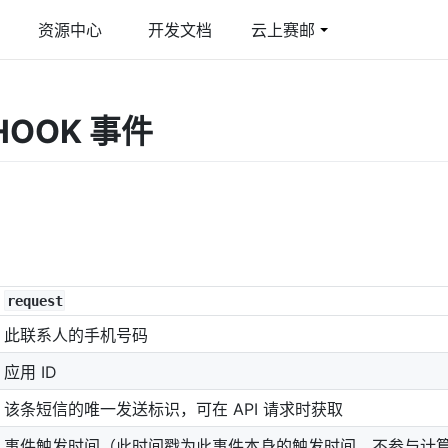
资源中心
开发文档
云上赛邮
件
育行业解决方案
多媒体彩信
游戏行业解决方案
HOOK 事件
线邮件发送平台
合教育管理平台
图文彩信/视频彩信
激活提升玩家活跃度
际短信
智慧短信
球覆盖/多国语言
短信品宣/短信公众号
G 阅信
能交互/富媒体卡片
request
此联系人的手机号码
应用 ID
该条短信的唯一发送标识，可在 API 请求时获取
事件触发时间（此时间戳为此事件本身的触发时间，不参与计