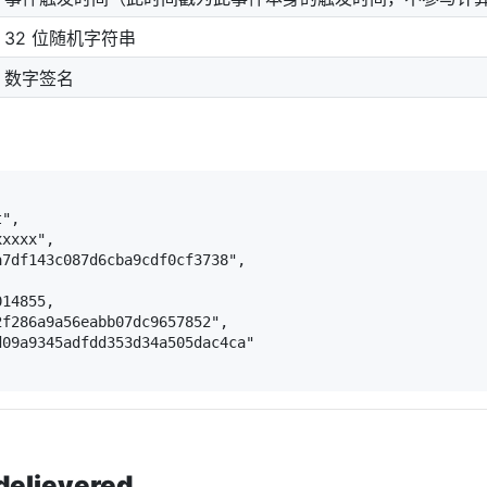
32 位随机字符串
数字签名
",

xxxx",

7df143c087d6cba9cdf0cf3738",

14855,

f286a9a56eabb07dc9657852",

09a9345adfdd353d34a505dac4ca"

lievered