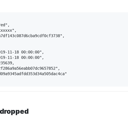
ed",

xxxxx",

7df143c087d6cba9cdf0cf3738",

19-11-18 00:00:00",

19-11-18 00:00:00",

35639,

f286a9a56eabb07dc9657852",

09a9345adfdd353d34a505dac4ca"

ropped