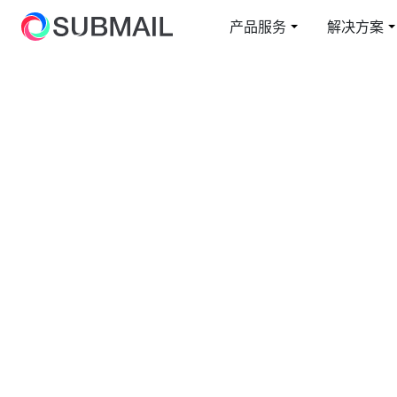
产品服务
解决方案
短信
电商行业解决方案
云上赛邮
邮
教
短信通知/营销/验证码
从容面对业务高峰
短信通知/营销/验证码
在
综
短网址
国
快速整合/自定义域名
全
5G 阅信
智能交互/富媒体卡片