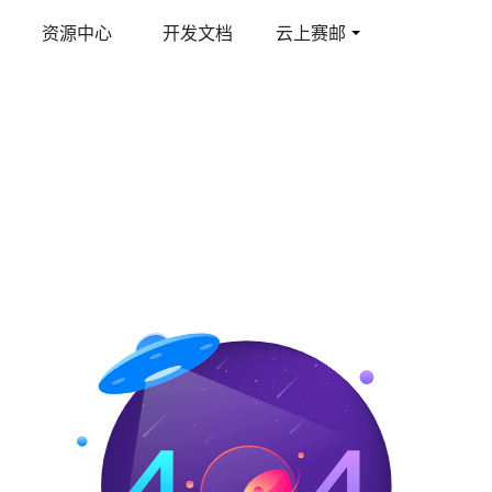
资源中心
开发文档
云上赛邮
件
育行业解决方案
多媒体彩信
游戏行业解决方案
线邮件发送平台
合教育管理平台
图文彩信/视频彩信
激活提升玩家活跃度
际短信
智慧短信
球覆盖/多国语言
短信品宣/短信公众号